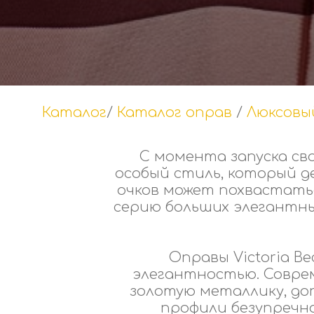
Каталог
/
Каталог оправ
/
Люксовы
С момента запуска сво
особый стиль, который 
очков может похвастать
серию больших элегантны
Оправы Victoria 
элегантностью. Совре
золотую металлику, до
профили безупречн